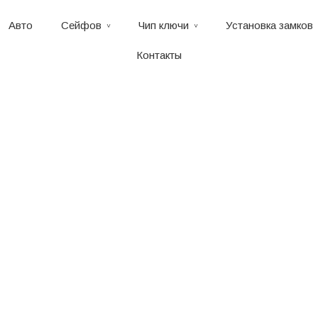
Авто
Сейфов
Чип ключи
Установка замков
Контакты
рыть Сейфы Va