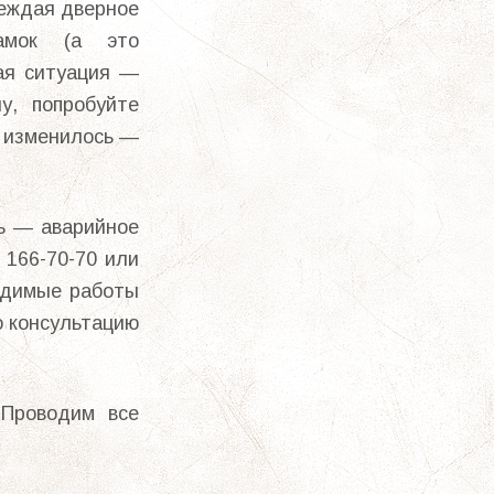
реждая дверное
амок (а это
ая ситуация —
у, попробуйте
е изменилось —
ь — аварийное
 166-70-70 или
ходимые работы
о консультацию
 Проводим все