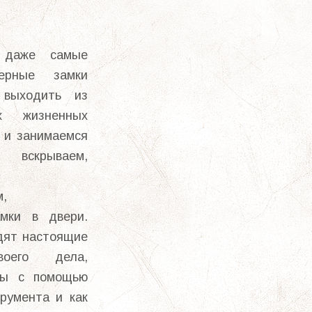
 даже самые
ерные замки
 выходить из
х жизненных
, и занимаемся
скрываем,
м,
амки в двери.
дят настоящие
воего дела,
ты с помощью
трумента и как