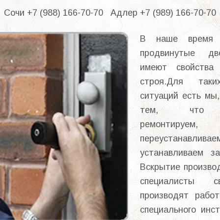
Cочи +7 (988) 166-70-70 Адлер +7 (989) 166-70-70
В наше время
продвинутые дв
имеют свойства
строя.Для таки
ситуаций есть мы
тем, что в
ремонтируем,
переустанавливае
устанавливаем з
Вскрытие произво
специалисты с
производят рабо
специального инс