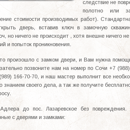
следствие не пов
полотно или з
жение стоимости производимых работ). Стандартн
ткрыть дверь, вставив ключ в замочную скважин
юч, но ничего не происходит , хотя внешне ничего н
ий и попыток проникновения.
-то произошло с замком двери, и Вам нужна помощ
зательно позвоните нам на номер по Cочи +7 (988)
(989) 166-70-70, и наш мастер выполнит все необ
со знанием своего дела, а так же получите бесплатн
росу.
Адлера до пос. Лазаревское без повреждения.
нные с дверями и замками: